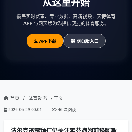
从这里开始
覆盖实时赛事、专业数据、高清视频，
天博体育
APP
与网页版为您提供便捷的体育服务。
APP下载
网页版入口
首页
/
体育动态
/ 正文
2026-05-29 00:01
46 次阅读
法尔克透露拜仁仍关注霍芬海姆前锋阿斯