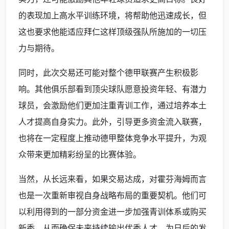
的表现加上高水平训练环境，将帮助他迅速成长，但
这也要求他能适应拜仁这样顶级强队所施加的一切压
力与期待。
同时，此次交易还可能对整个德甲联赛产生积极影
响。其他俱乐部看到顶尖球队愿意投资年轻、有潜力
球员，会激励他们更加注重青训工作，通过培养本土
人才提高自身实力。此外，引导更多资金流入联赛，
也将在一定程度上推动德甲整体竞争水平提升，为观
众带来更加精彩纷呈的比赛体验。
当然，从长远来看，如果交易达成，对霍芬海姆而言
也是一次重新审视自身战略布局的重要契机。他们可
以利用得到的一部分资金进一步加强青训体系或购买
新秀，从而确保未来持续输出优秀人才，为日后的发