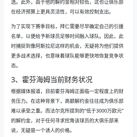
选。此外，由于他的解约金相对较低，这也让俱乐部
在经济预算上更具灵活性，可以有效控制支出。
为了实现下赛季目标，拜仁需要尽早确定自己的引援
名单，以便给予新球员足够时间融入球队。因此，此
时捕捉到像阿斯拉尼这样的机会，无疑将为他们提供
更多战术选择，也意味着球队能够更快地恢复竞争状
态。
3、霍芬海姆当前财务状况
根据媒体报道，目前霍芬海姆正面临一定程度上的财
务压力。在这种背景下，高额解约金往往成为俱乐部
难以承受之重。而法尔克所提到的“低于3000万欧元”
的解约金，对于任何寻求挖角该球员的大俱乐部来
说，无疑是一个诱人的价格。