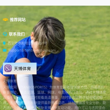
推荐网站
联系我们
西安市市雁塔区新华路1号
support@tianbo-ent-vip.com
天博体育
天博官网（TIANBOSPORTS）为体育爱好者提供全方位、高品质的
赛事体验，覆盖足球、篮球、网球、电竞等热门项目。通过天博体育
直播平台，用户可实时观看高清赛事，随时掌握比赛进程与精彩瞬
间。天博体育资讯板块提供最新赛事动态、比分数据及专业分析，助
力用户全面了解赛况。借助天博APP互动功能，用户可以与志同道合